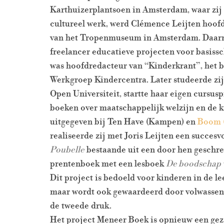
Karthuizerplantsoen in Amsterdam, waar zij 
cultureel werk, werd Clémence Leijten hoof
van het Tropenmuseum in Amsterdam. Daarna
freelancer educatieve projecten voor basiss
was hoofdredacteur van “Kinderkrant”, het b
Werkgroep Kindercentra. Later studeerde zij
Open Universiteit, startte haar eigen cursus
boeken over maatschappelijk welzijn en de k
uitgegeven bij Ten Have (Kampen) en
Boom (
realiseerde zij met Joris Leijten een succesv
Poubelle
bestaande uit een door hen geschr
prentenboek met een lesboek
De boodschap 
Dit project is bedoeld voor kinderen in de leef
maar wordt ook gewaardeerd door volwassene
de tweede druk.
Het project Meneer Boek is opnieuw een geza