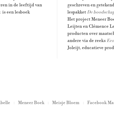
ren in de leeftijd van
geschreven en getekend
k
is een lesboek
lespakket
De boodschap
Het project Meneer Boek
Leijten en Clémence Lei
producten over maatsc
andere via de reeks
Een
Joleijt, educatieve pro
belle
Meneer Boek
Meisje Bloem
Facebook Ma