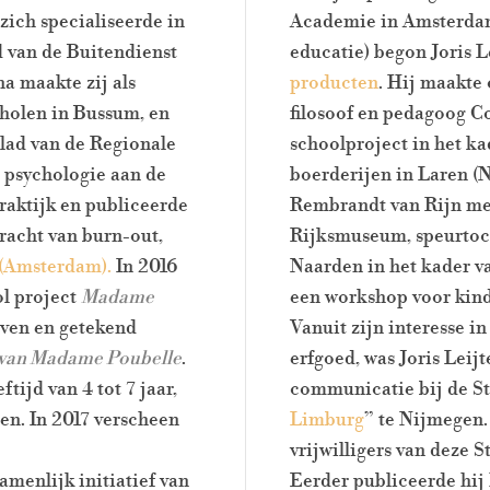
zich specialiseerde in
Academie in Amsterdam 
d van de Buitendienst
educatie) begon Joris L
 maakte zij als
producten
. Hij maakte
cholen in Bussum, en
filosoof en pedagoog Co
lad van de Regionale
schoolproject in het k
 psychologie aan de
boerderijen in Laren (N
praktijk en publiceerde
Rembrandt van Rijn met
racht van burn-out,
Rijksmuseum, speurtoch
Amsterdam).
In 2016
Naarden in het kader
ol project
Madame
een workshop voor kind
even en getekend
Vanuit zijn interesse i
van Madame Poubelle
.
erfgoed, was Joris Leij
tijd van 4 tot 7 jaar,
communicatie bij de Sti
n. In 2017 verscheen
Limburg
” te Nijmegen.
vrijwilligers van deze S
menlijk initiatief van
Eerder publiceerde hij