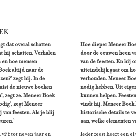
EK
gt dat overal schatten
Hoe dieper Meneer Boek
t hij schatten. Verhalen
door de eeuwen heen va
n en hoe mensen
van de feesten. En hij on
Boek altijd naar de
uiteindelijk gaat om ho
en?’ zegt hij. In de
verhouden. Meneer Boe
juist de nieuwe boeken
nodig hebben. Uit eigen
n’, zegt ze. Meneer Boek
kunnen helpen. Feesten 
odig’, zegt Meneer
vindt hij.
Meneer Boek ki
van feesten. Als je blij
historische details te v
euren.’
aan, welke elementen va
vijf tot negen jaar en
Ieder feest heeft een e