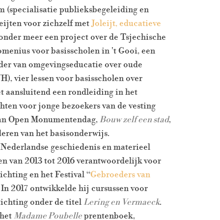
(specialisatie publieksbegeleiding en
eijten voor zichzelf met
Joleijt, educatieve
 onder meer een project over de Tsjechische
menius voor basisscholen in 't Gooi, een
ader van omgevingseducatie over oude
H), vier lessen voor basisscholen over
 aansluitend een rondleiding in het
ten voor jonge bezoekers van de vesting
 van Open Monumentendag,
Bouw zelf een stad
,
eren van het basisonderwijs.
n Nederlandse geschiedenis en materieel
ten van 2013 tot 2016 verantwoordelijk voor
chting en het Festival “
Gebroeders van
 In 2017 ontwikkelde hij cursussen voor
tichting onder de titel
Lering en Vermaeck
.
 het
Madame Poubelle
prentenboek,